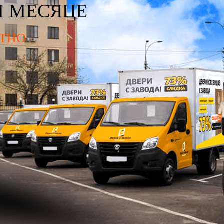
М МЕСЯЦЕ
ТНО