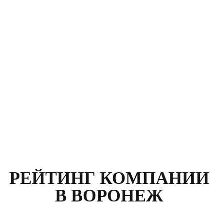
Клиент: Карасев Руслан
Москва, улица Климашкина, д. 21
Номер договора:
564789
Стоимость:
12 400
р.
РЕЙТИНГ КОМПАНИИ
В ВОРОНЕЖ