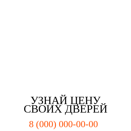
Третьякова Елизаветта
Майорова Кристина
Мартьянова Мария
Федотов Михаил
г. Воронеж
г. Воронеж
г. Воронеж
г. Воронеж
УЗНАЙ ЦЕНУ
СВОИХ ДВЕРЕЙ
8 (000) 000-00-00