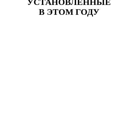
УСТАНОВЛЕННЫЕ
В ЭТОМ ГОДУ
Клиент: Карасев Руслан
Москва, улица Климашкина, д. 21
Номер договора:
564789
Стоимость:
р.
12 400