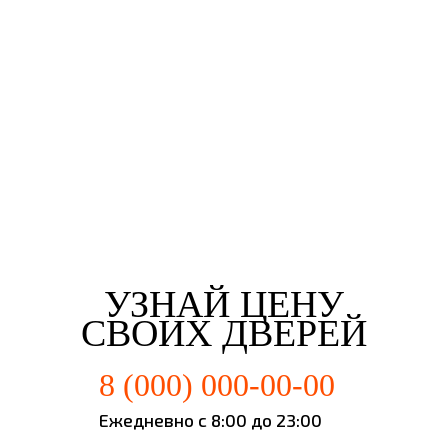
Третьякова Елизаветта
Майорова Кристина
Мартьянова Мария
Федотов Михаил
г. Воронеж
г. Воронеж
г. Воронеж
г. Воронеж
УЗНАЙ ЦЕНУ
СВОИХ ДВЕРЕЙ
8 (000) 000-00-00
Ежедневно с 8:00 до 23:00