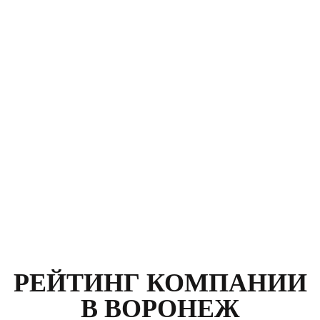
Клиент: Карасев Руслан
Москва, улица Климашкина, д. 21
Номер договора:
564789
Стоимость:
р.
12 400
РЕЙТИНГ КОМПАНИИ
В ВОРОНЕЖ