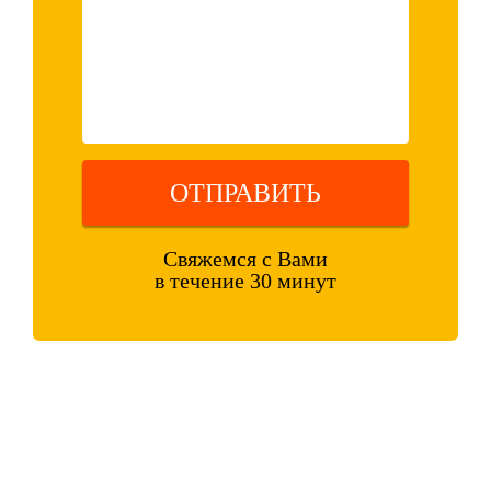
ОТПРАВИТЬ
Свяжемся с Вами
в течение 30 минут
Оставляя свои контактные данные, вы подтверждаете свое
совершеннолетие, соглашаетесь на обработку персональных данных
в соответствии с
Правовой информацией