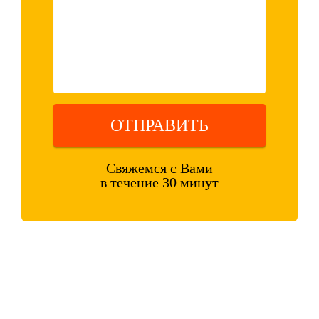
ОТПРАВИТЬ
Свяжемся с Вами
в течение 30 минут
Оставляя свои контактные данные, вы подтверждаете свое
совершеннолетие, соглашаетесь на обработку персональных данных
в соответствии с
Правовой информацией